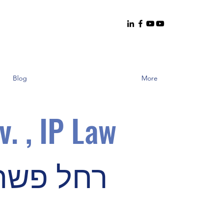
Blog
More
v. , IP Law
רחל פשר א