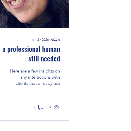
6 במאי 2026
∙
2
min
s a professional human
still needed
Here are a few insights on
my interactions with
clients that already use
AI: During my first
conversation with
clients(or potential
clients), I make it clear
0
9
that preparation for our
professional meetings (for
legal advice) is advisable