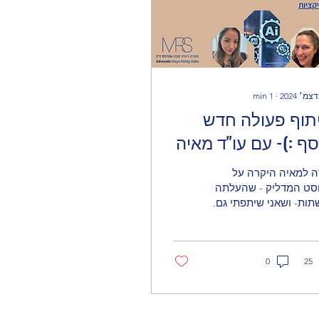
min
1
∙
תוף פעולה חדש
סף :)- עם עו"ד מאיה
יג סבה
ה למאיה היקרה על
סט המדליק - שהעלתה
תות- ושאני שיתפתי גם.
לת לשתינו הרבה
חה. תודה לעו"ד ליאת
ן ברק- החברה הטובה
.
25
0