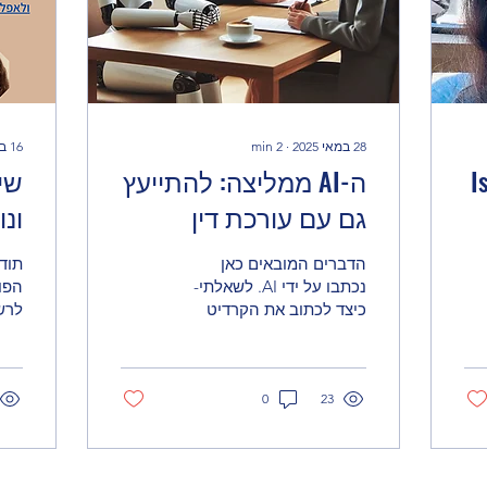
28 במאי 2025
∙
2
min
16 בדצמ׳ 2024
I
ה-AI ממליצה: להתייעץ
שי
גם עם עורכת דין
ונו
רט
הדברים המובאים כאן
תוד
נכתבו על ידי AI. לשאלתי-
הפו
כיצד לכתוב את הקרדיט
לרש
לגבי המאמר- שבו אני
מאח
ביצעתי את כל הפרומפטינג
הצל
וה-AI הציעה את המלל,
שוש
23
הציע...
0
של..