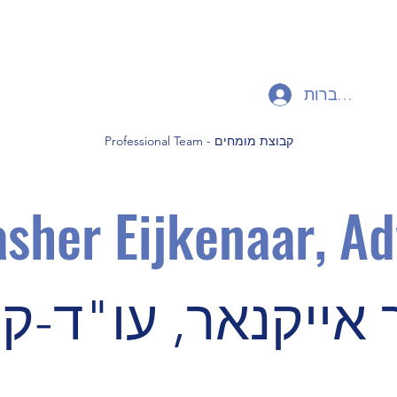
להתחברות
Professional Team - קבוצת מומחים
sher Eijkenaa
r, Ad
ייקנאר, עו"ד-קני