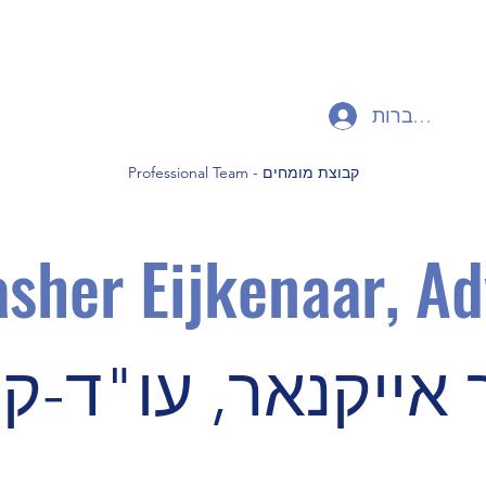
להתחברות
Professional Team - קבוצת מומחים
sher Eijkenaa
r, Ad
ייקנאר, עו"ד-קני