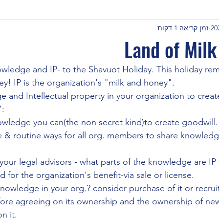
זמן קריאה 1 דקות
Land of Mil
ledge and IP- to the Shavuot Holiday. This holiday rem
ey! IP is the organization's "milk and honey".
 and Intellectual property in your organization to create
”:
owledge you can(the non secret kind)to create goodwill.
e & routine ways for all org. members to share knowledg
your legal advisors - what parts of the knowledge are I
 for the organization's benefit-via sale or license.
knowledge in your org.? consider purchase of it or recrui
fore agreeing on its ownership and the ownership of n
n it.