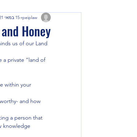
rpeiplaw
15 במאי 2021
k and Honey
inds us of our Land 
 a private “land of 
e within your 
P worthy- and how 
ting a person that 
ew knowledge 