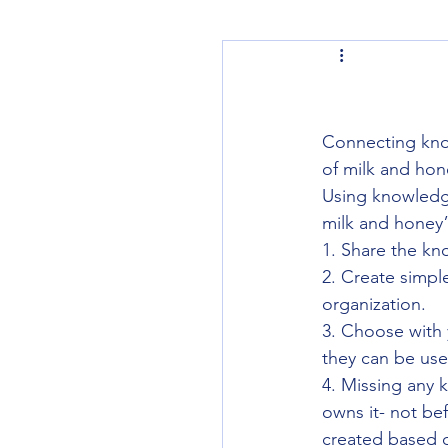
Connecting know
of milk and hon
Using knowledge
milk and honey
1. Share the kn
2. Create simpl
organization.
3. Choose with 
they can be used
4. Missing any 
owns it- not be
created based o