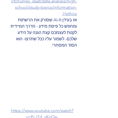
l/tchumey_daat/data-analysis/high-
school/study-topics/information-
ethics/).
אז בעידן ה-AI שסורק את הרשתות 
ומחפש כל פיסת מידע - הדרך המיידית 
לקנות לעצמכם קצת הגנה על הידע 
שלכם- לשמור עליו ככל שתרצו- הוא 
הסוד המסחרי.
https://www.youtube.com/watch?
v=PcJ7d_vKnOw