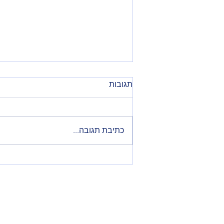
תגובות
כתיבת תגובה...
Is a professional human still
needed