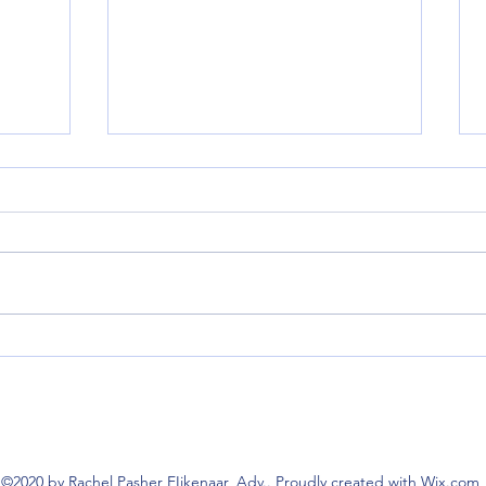
ה-AI ממליצה: להתייעץ גם עם
שיתוף
עורכת דין
עו"ד 
©2020 by Rachel Pasher EIjkenaar, Adv.. Proudly created with Wix.com