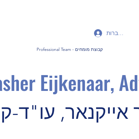
להתחברות
Professional Team - קבוצת מומחים
sher Eijkenaa
r, Ad
ייקנאר, עו"ד-קני