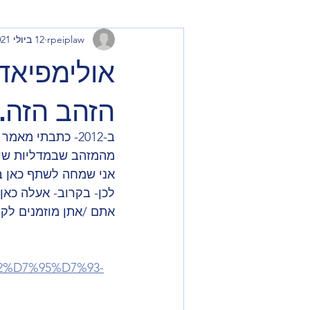
rpeiplaw
12 ביולי 2021
אולימפיאדה
הזהב הזה.
ב-2012- כתבתי מ
מהמזהב שבמדליות שיח
אני שמחה לשתף כאן במא
לכן- בקרוב- אעלה כאן
אתם /אתן מוזמנים לקרו
%D7%95%D7%93-