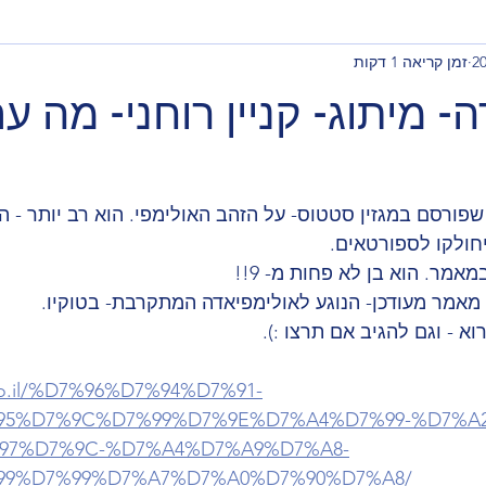
זמן קריאה 1 דקות
- מיתוג- קניין רוחני- מה ע
אמר שפורסם במגזין סטטוס- על הזהב האולימפי. הוא רב יותר - ה
ולקו לספורטאים.
מר. הוא בן לא פחות מ- 9!!
 מאמר מעודכן- הנוגע לאולימפיאדה המתקרבת- בטוקיו.
א - וגם להגיב אם תרצו :).
s.co.il/%D7%96%D7%94%D7%91-
95%D7%9C%D7%99%D7%9E%D7%A4%D7%99-%D7%A2
97%D7%9C-%D7%A4%D7%A9%D7%A8-
99%D7%99%D7%A7%D7%A0%D7%90%D7%A8/